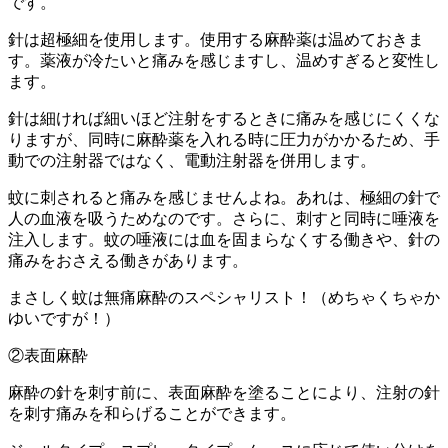
です。
針は超極細を使用します。使用する麻酔薬は温めておきま
す。薬液が冷たいと痛みを感じますし、温めすぎると変性し
ます。
針は細ければ細いほど注射をするときに痛みを感じにくくな
りますが、同時に麻酔薬を入れる時に圧力がかかるため、手
動での注射器ではなく、電動注射器を併用します。
蚊に刺されると痛みを感じませんよね。あれは、極細の針で
人の血液を吸うためなのです。さらに、刺すと同時に唾液を
注入します。蚊の唾液には血を固まらなくする働きや、針の
痛みをおさえる働きがあります。
まさしく蚊は無痛麻酔のスペシャリスト！（めちゃくちゃか
ゆいですが！）
②表面麻酔
麻酔の針を刺す前に、表面麻酔を塗ることにより、注射の針
を刺す痛みを和らげることができます。