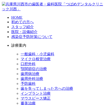
HOME
初めての方へ
スタッフ紹介
医院・設備紹介
感染症予防対策について
診療案内
一般歯科・小児歯科
マイクロ根管治療
口腔外科
顎関節症の治療
歯周病治療
歯周外科治療
予防歯科
歯を失ってしまった方への治療
インプラント治療
マウスピース矯正
審美治療