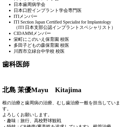
日本歯周病学会
日本口腔インプラント学会専門医
ITIメンバー
ITI Section Japan Certified Specialist for Implantology
（ITI 日本支部公認インプラントスペシャリスト）
CIDAMMメンバー
栄町にこのいえ保育園 校医
多田子どもの森保育園 校医
川西市立緑台中学校 校医
歯科医師
北島 茉優
Mayu Kitajima
根の治療と歯周病の治療、むし歯治療一般を担当していま
す。
よろしくお願いします。
・趣味：旅行、高校野球観戦
・特技：CR修復(審美性を追求しています)、根管治療