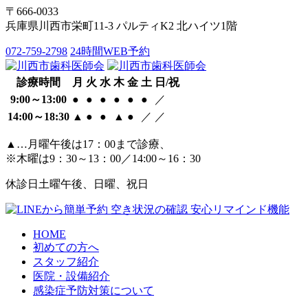
〒666-0033
兵庫県川西市栄町11-3 パルティK2 北ハイツ1階
072-759-2798
24時間WEB予約
診療時間
月
火
水
木
金
土
日/祝
9:00～13:00
●
●
●
●
●
●
／
14:00～18:30
▲
●
●
▲
●
／
／
▲…月曜午後は17：00まで診療、
※木曜は9：30～13：00／14:00～16：30
休診日
土曜午後、日曜、祝日
HOME
初めての方へ
スタッフ紹介
医院・設備紹介
感染症予防対策について