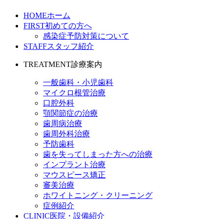
HOME
ホーム
FIRST
初めての方へ
感染症予防対策について
STAFF
スタッフ紹介
TREATMENT
診療案内
一般歯科・小児歯科
マイクロ根管治療
口腔外科
顎関節症の治療
歯周病治療
歯周外科治療
予防歯科
歯を失ってしまった方への治療
インプラント治療
マウスピース矯正
審美治療
ホワイトニング・クリーニング
症例紹介
CLINIC
医院・設備紹介