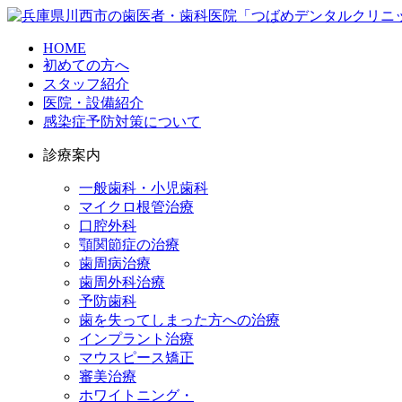
HOME
初めての方へ
スタッフ紹介
医院・設備紹介
感染症予防対策について
診療案内
一般歯科・小児歯科
マイクロ根管治療
口腔外科
顎関節症の治療
歯周病治療
歯周外科治療
予防歯科
歯を失ってしまった方への治療
インプラント治療
マウスピース矯正
審美治療
ホワイトニング・