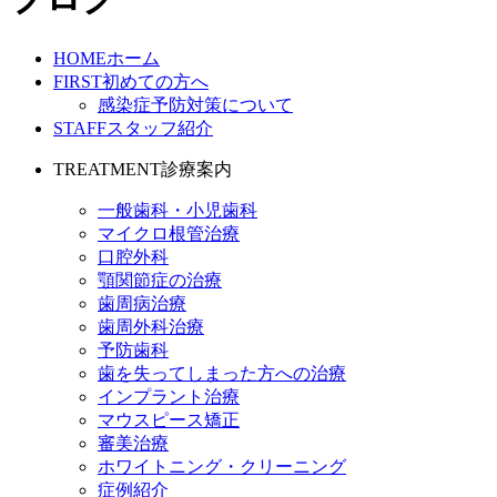
HOME
ホーム
FIRST
初めての方へ
感染症予防対策について
STAFF
スタッフ紹介
TREATMENT
診療案内
一般歯科・小児歯科
マイクロ根管治療
口腔外科
顎関節症の治療
歯周病治療
歯周外科治療
予防歯科
歯を失ってしまった方への治療
インプラント治療
マウスピース矯正
審美治療
ホワイトニング・クリーニング
症例紹介