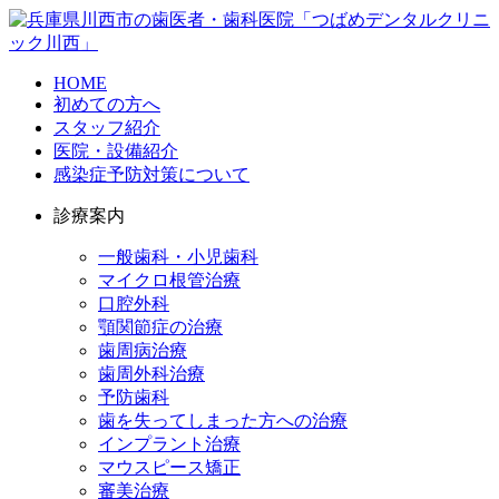
HOME
初めての方へ
スタッフ紹介
医院・設備紹介
感染症予防対策について
診療案内
一般歯科・小児歯科
マイクロ根管治療
口腔外科
顎関節症の治療
歯周病治療
歯周外科治療
予防歯科
歯を失ってしまった方への治療
インプラント治療
マウスピース矯正
審美治療