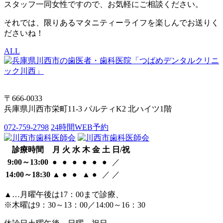
スタッフ一同女性ですので、お気軽にご相談ください。
それでは、限りあるマタニティーライフを楽しんでお送りく
ださいね！
ALL
〒666-0033
兵庫県川西市栄町11-3 パルティK2 北ハイツ1階
072-759-2798
24時間WEB予約
診療時間
月
火
水
木
金
土
日/祝
9:00～13:00
●
●
●
●
●
●
／
14:00～18:30
▲
●
●
▲
●
／
／
▲…月曜午後は17：00まで診療、
※木曜は9：30～13：00／14:00～16：30