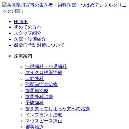
HOME
初めての方へ
スタッフ紹介
医院・設備紹介
感染症予防対策について
診療案内
一般歯科・小児歯科
マイクロ根管治療
口腔外科
顎関節症の治療
歯周病治療
歯周外科治療
予防歯科
歯を失ってしまった方への治療
インプラント治療
マウスピース矯正
審美治療