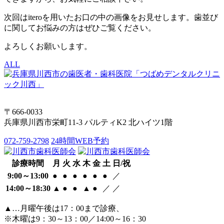
次回はiteroを用いたお口の中の画像をお見せします。歯並び
に関してお悩みの方はぜひご覧ください。
よろしくお願いします。
ALL
〒666-0033
兵庫県川西市栄町11-3 パルティK2 北ハイツ1階
072-759-2798
24時間WEB予約
診療時間
月
火
水
木
金
土
日/祝
9:00～13:00
●
●
●
●
●
●
／
14:00～18:30
▲
●
●
▲
●
／
／
▲…月曜午後は17：00まで診療、
※木曜は9：30～13：00／14:00～16：30