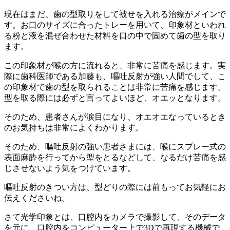
現在はまだ、歯の型取りをして被せを入れる治療がメインで
す。お口のサイズに合ったトレーを用いて、印象材といわれ
る粉と液を混ぜ合わせた材料を口の中で固めて歯の型を取り
ます。
この印象材が喉の方に流れると、非常に苦痛を感じます。実
際に歯科医師である加藤も、嘔吐反射が強い人間でして、こ
の印象材で歯の型を取られることは非常に苦痛を感じます。
型を取る際には必ずと言ってよいほど、オエッとなります。
そのため、患者さんが涙目になり、オエオエなっているとき
のお気持ちは非常によくわかります。
そのため、嘔吐反射の強い患者さまには、喉にスプレー式の
表面麻酔を行ってから型をとるなどして、なるだけ苦痛を感
じさせないよう気をつけています。
嘔吐反射のきつい方は、型どりの際には前もってお気軽にお
伝えくださいね。
さて光学印象とは、口腔内をカメラで撮影して、そのデータ
を元に、口腔内をコンピューター上で3Dで再現する機械で