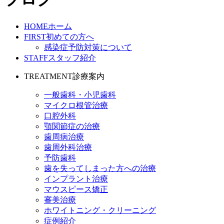
HOME
ホーム
FIRST
初めての方へ
感染症予防対策について
STAFF
スタッフ紹介
TREATMENT
診療案内
一般歯科・小児歯科
マイクロ根管治療
口腔外科
顎関節症の治療
歯周病治療
歯周外科治療
予防歯科
歯を失ってしまった方への治療
インプラント治療
マウスピース矯正
審美治療
ホワイトニング・クリーニング
症例紹介