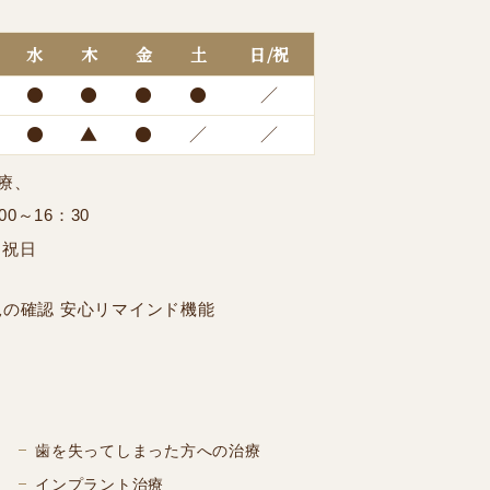
水
木
金
土
日/祝
●
●
●
●
／
●
▲
●
／
／
診療、
00～16：30
、祝日
歯を失ってしまった方への治療
インプラント治療