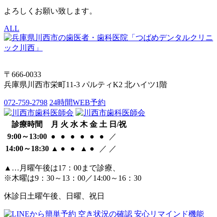
よろしくお願い致します。
ALL
〒666-0033
兵庫県川西市栄町11-3 パルティK2 北ハイツ1階
072-759-2798
24時間WEB予約
診療時間
月
火
水
木
金
土
日/祝
9:00～13:00
●
●
●
●
●
●
／
14:00～18:30
▲
●
●
▲
●
／
／
▲…月曜午後は17：00まで診療、
※木曜は9：30～13：00／14:00～16：30
休診日
土曜午後、日曜、祝日