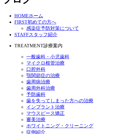
HOME
ホーム
FIRST
初めての方へ
感染症予防対策について
STAFF
スタッフ紹介
TREATMENT
診療案内
一般歯科・小児歯科
マイクロ根管治療
口腔外科
顎関節症の治療
歯周病治療
歯周外科治療
予防歯科
歯を失ってしまった方への治療
インプラント治療
マウスピース矯正
審美治療
ホワイトニング・クリーニング
症例紹介