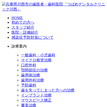
HOME
初めての方へ
スタッフ紹介
医院・設備紹介
感染症予防対策について
診療案内
一般歯科・小児歯科
マイクロ根管治療
口腔外科
顎関節症の治療
歯周病治療
歯周外科治療
予防歯科
歯を失ってしまった方への治療
インプラント治療
マウスピース矯正
審美治療