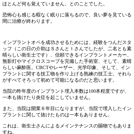
ほとんど何も覚えていません、とのことでした。
恐怖心も感じる暇なく眠りに落ちるので、良い夢を見ている
間に治療が終わります。
インプラントオペを成功させるためには、経験をつんだスタ
ッフ（この日の介助はＳさんとＩさんでしたが、二名とも素
晴らしい衛生士です）、信頼できるインプラントメーカー、
無影灯やマイクロスコープを完備した手術室、そして、素晴
らしい麻酔医。CBCTやレーザー、光学印象、そして、イン
プラントに関する技工物を作り上げる熟練の技工士。それら
がすべてそろって初めて可能になるのだと思います。
当院の昨年度のインプラント埋入本数は100本程度ですが、
一本も抜けたり炎症を起こしていません。
また、当院は開業６年目になりますが、当院で埋入したイン
プラントに関して抜けたものは一本もありません。
これは、衛生士さんによるメインテナンスの賜物でもありま
すね。