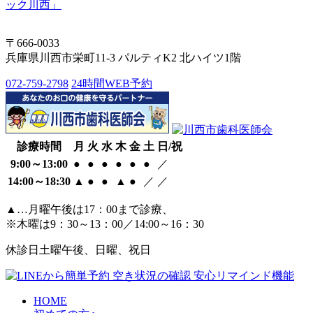
〒666-0033
兵庫県川西市栄町11-3 パルティK2 北ハイツ1階
072-759-2798
24時間WEB予約
診療時間
月
火
水
木
金
土
日/祝
9:00～13:00
●
●
●
●
●
●
／
14:00～18:30
▲
●
●
▲
●
／
／
▲…月曜午後は17：00まで診療、
※木曜は9：30～13：00／14:00～16：30
休診日
土曜午後、日曜、祝日
HOME