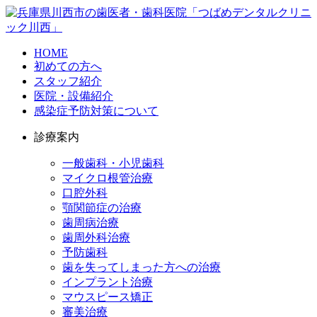
HOME
初めての方へ
スタッフ紹介
医院・設備紹介
感染症予防対策について
診療案内
一般歯科・小児歯科
マイクロ根管治療
口腔外科
顎関節症の治療
歯周病治療
歯周外科治療
予防歯科
歯を失ってしまった方への治療
インプラント治療
マウスピース矯正
審美治療