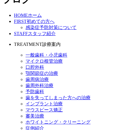
HOME
ホーム
FIRST
初めての方へ
感染症予防対策について
STAFF
スタッフ紹介
TREATMENT
診療案内
一般歯科・小児歯科
マイクロ根管治療
口腔外科
顎関節症の治療
歯周病治療
歯周外科治療
予防歯科
歯を失ってしまった方への治療
インプラント治療
マウスピース矯正
審美治療
ホワイトニング・クリーニング
症例紹介